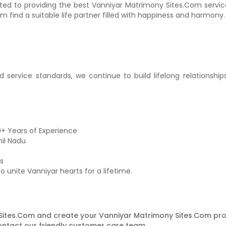
ed to providing the best Vanniyar Matrimony Sites.Com service
m find a suitable life partner filled with happiness and harmony.
 service standards, we continue to build lifelong relationships
0+ Years of Experience
il Nadu
s
unite Vanniyar hearts for a lifetime.
Sites.Com and create your Vanniyar Matrimony Sites.Com pro
ontact our friendly customer care team.