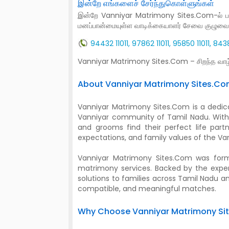
இன்றே எங்களைச் சேர்ந்துகொள்ளுங்கள்
இன்றே Vanniyar Matrimony Sites.Com-ல் பதிவு
மனப்பான்மையுள்ள வாடிக்கையாளர் சேவை குழுவை
94432 11011, 97862 11011, 95850 11011, 8
Vanniyar Matrimony Sites.Com – சிறந்த வா
About Vanniyar Matrimony Sites.C
Vanniyar Matrimony Sites.Com is a dedic
Vanniyar community of Tamil Nadu. With 
and grooms find their perfect life partn
expectations, and family values of the Va
Vanniyar Matrimony Sites.Com was for
matrimony services. Backed by the expert
solutions to families across Tamil Nadu
compatible, and meaningful matches.
Why Choose Vanniyar Matrimony Si