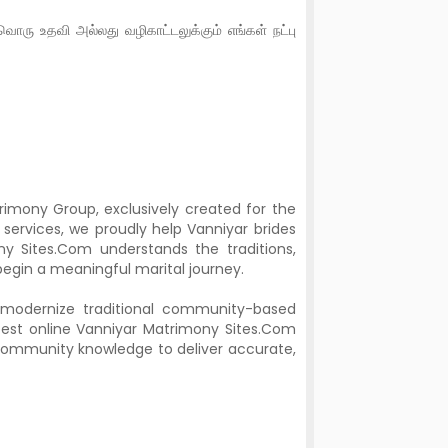
ரு உதவி அல்லது வழிகாட்டலுக்கும் எங்கள் நட்பு
imony Group, exclusively created for the
ervices, we proudly help Vanniyar brides
ony Sites.Com understands the traditions,
begin a meaningful marital journey.
modernize traditional community-based
 best online Vanniyar Matrimony Sites.Com
community knowledge to deliver accurate,