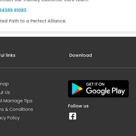
, 84389 81083
ed Path to a Perfect Alliance.
ul links
Download
emap
ut Us
l Marriage Tips
Follow us
s & Conditions
acy Policy