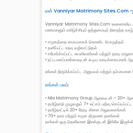
ஏன் Vanniyar Matrimony Sites.Com -ஐ 
Vanniyar Matrimony Sites.Com உலகளாவிய அள
மணமகனும் மகிழ்ச்சியும் ஒற்றுமையும் நிறைந்த
• சமூகத்தை மையமாகக் கொண்ட பொருத்தம்
• தனிப்பட்ட உறவு வழிகாட்டுதல்
• சரிபார்க்கப்பட்ட சுயவிவரங்கள் மற்றும் தரவு பாதுகாப
• நட்பு மனப்பான்மையுடன் கூடிய வாடிக்கையாளர் ஆ
எங்கள் நிரூபிக்கப்பட்ட அனுபவம் மற்றும் நம்பகமா
எங்கள் பலம்
• Nila Matrimony Group ஆதரவுடன் – 20+ ஆண
• தமிழ்நாடு முழுவதும் 7+ லட்சம் பதிவு செய்யப்பட்ட 
• தமிழ்நாட்டில் 20+ நேரடி கிளை அலுவலகங்கள்
• 70+ நகர மற்றும் சமூக திருமண தளங்கள்
நாங்கள் ஒரு தெளிவான இலக்குடன் இங்கே இருக்க