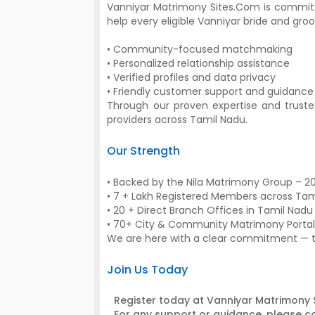
Vanniyar Matrimony Sites.Com is committ
help every eligible Vanniyar bride and groo
• Community-focused matchmaking
• Personalized relationship assistance
• Verified profiles and data privacy
• Friendly customer support and guidance
Through our proven expertise and trusted
providers across Tamil Nadu.
Our Strength
• Backed by the Nila Matrimony Group – 2
• 7 + Lakh Registered Members across Tam
• 20 + Direct Branch Offices in Tamil Nadu
• 70+ City & Community Matrimony Portal
We are here with a clear commitment — to 
Join Us Today
Register today at Vanniyar Matrimony 
For any support or guidance, please c