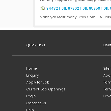
94432 11011, 97862 11011, 95850 11011
Vanniyar Matrimony Sites.Com – A Trust
Quick links
Usef
Home
Sit
Enquiry
Abo
Apply for Job
Tami
Current Job Openings
Term
Login
Priv
Contact Us
Help