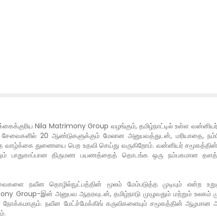
க்குரிய Nila Matrimony Group வழங்கும், தமிழ்நாட்டில் உள்ள வன்னியர் சம
ேவைகளில் 20 ஆண்டுகளுக்கும் மேலான அனுபவத்துடன், மரியாதை, நம்பிக்
ாழ்க்கை துணையை பெற உதவி செய்து வருகிறோம். வன்னியர் சமூகத்தின் மரபுகள
்ள மற்றும் பாதுகாப்பான திருமண பயணத்தைத் தொடங்க ஒரு நம்பகமான
ைகளை நவீன தொழில்நுட்பத்தின் மூலம் மேம்படுத்த முடியும் என்ற உற
ony Group-இன் அனுபவ ஆதரவுடன், தமிழ்நாடு முழுவதும் மற்றும் உலகம் மு
் நோக்கமாகும். நவீன மேட்ச்மேக்கிங் கருவிகளையும் சமூகத்தின் ஆழமான
்.